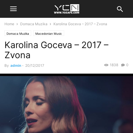
Home
Domaca Muzika
Karolina Goceva – 2017 – Zvona
Domaca Muzika
Macedonian Music
Karolina Goceva – 2017 –
Zvona
1838
0
By
admin
-
20/12/2017