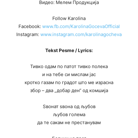
Видео: Мелем Продукција
Follow Karolina
Facebook:
www.fb.com/KarolinaGocevaOfficial
Instagram:
www.instagram.com/karolinagocheva
Tekst Pesme / Lyrics:
Тивко одам по патот тивко полека
и на тебе си мислам јас
кротко газам по градот што ме израсна
збор – два „добар ден“ од комшија
Ѕвонат ѕвона од љубов
љубов голема
да те сакам не престанувам