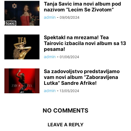
Tanja Savic ima novi album pod
nazivom “Lecim Se Zivotom”
admin
-
09/06/2024
Spektakl na mrezama! Tea
Tairovic izbacila novi album sa 13
pesama!
admin
-
01/06/2024
Sa zadovoljstvo predstavljamo
vam novi album “Zaboravljena
Lutka” Sandre Afrike!
admin
-
13/05/2024
NO COMMENTS
LEAVE A REPLY