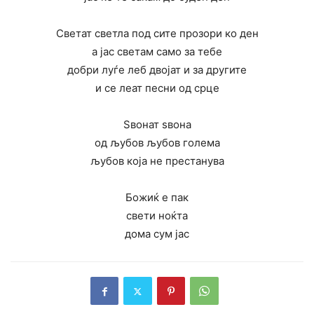
Светат светла под сите прозори ко ден
а јас светам само за тебе
добри луѓе леб двојат и за другите
и се леат песни од срце
Ѕвонат ѕвона
од љубов љубов голема
љубов која не престанува
Божиќ е пак
свети ноќта
дома сум јас