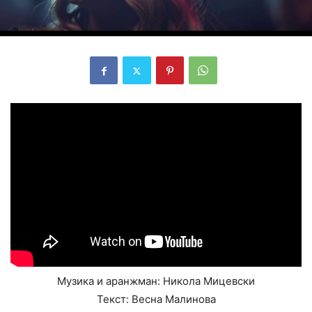
Музика и аранжман: Никола Мицевски
Текст: Весна Малинова