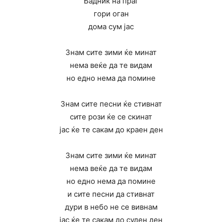
Бадник на праг
гори оган
дома сум јас
Знам сите зими ќе минат
нема веќе да те видам
но едно нема да помине
Знам сите песни ќе стивнат
сите рози ќе се скинат
јас ќе те сакам до краен ден
Знам сите зими ќе минат
нема веќе да те видам
но едно нема да помине
и сите песни да стивнат
дури в небо не се вивнам
јас ќе те сакам до суден ден