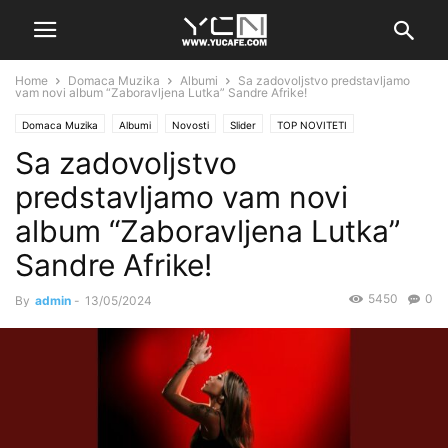
Home
Domaca Muzika
Albumi
Sa zadovoljstvo predstavljamo
vam novi album “Zaboravljena Lutka” Sandre Afrike!
Domaca Muzika
Albumi
Novosti
Slider
TOP NOVITETI
Sa zadovoljstvo
predstavljamo vam novi
album “Zaboravljena Lutka”
Sandre Afrike!
5450
0
By
admin
-
13/05/2024