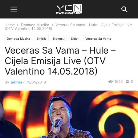
Home
Domaca Muzika
Veceras Sa Vama – Hule – Cijela Emisija Live
(OTV Valentino 14.05.2018)
Domaca Muzika
Emisije
Novosti
Slider
Veceras Sa Vama
Veceras Sa Vama – Hule –
Cijela Emisija Live (OTV
Valentino 14.05.2018)
1526
0
By
admin
-
15/05/2018