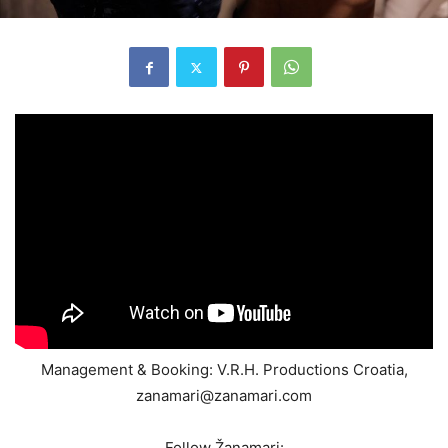
Management & Booking: V.R.H. Productions Croatia,
zanamari@zanamari.com
Follow Žanamari: