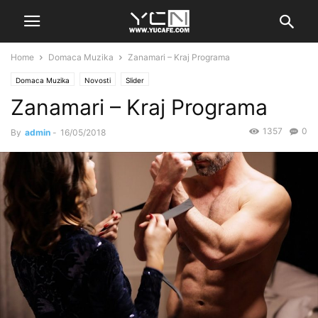
Home
Domaca Muzika
Zanamari – Kraj Programa
Domaca Muzika
Novosti
Slider
Zanamari – Kraj Programa
1357
0
By
admin
-
16/05/2018