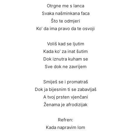
Otrgne me s lanca
Svaka našminkana faca
Što te odmjeri
Ko’ da ima pravo da te osvoji
Voliš kad se ljutim
Kada ko’ za inat šutim
Dok iznutra kuham se
Sve dok ne zavrijem
Smiješ se i promatraš
Dok ja bijesnim ti se zabavljaš
A tvoj prsten vjenčani
Ženama je afrodizijak
Refren:
Kada napravim lom