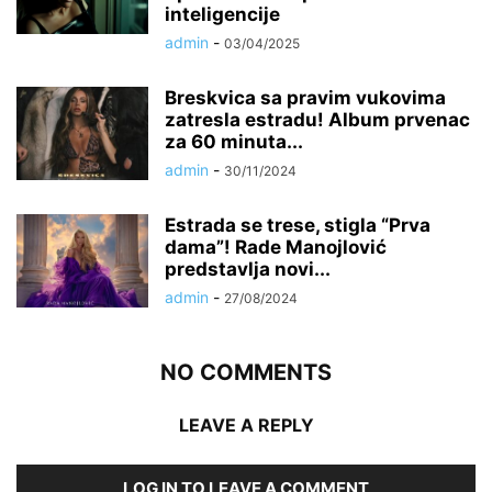
inteligencije
admin
-
03/04/2025
Breskvica sa pravim vukovima
zatresla estradu! Album prvenac
za 60 minuta...
admin
-
30/11/2024
Estrada se trese, stigla “Prva
dama”! Rade Manojlović
predstavlja novi...
admin
-
27/08/2024
NO COMMENTS
LEAVE A REPLY
LOG IN TO LEAVE A COMMENT