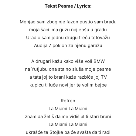
Tekst Pesme / Lyrics:
Menjao sam zbog nje fazon pustio sam bradu
moja šaci ima guzu najlepšu u gradu
Uradio sam jednu drugu treću tetovažu
Audija 7 poklon za njenu garažu
A drugari kažu kako više voli BMW
na Yutjubu ona stalno sluša moje pesme
a tata joj to brani kaže razbiće joj TV
kupiću ti luče novi jer te volim bejbe
Refren
La Miami La Miami
znam da želiš da me vidiš al ti stari brani
La Miami La Miami
ukrašće te Stojke pa će svašta da ti radi