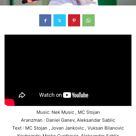
Music: Nek Music , MC Stojan
Aranzman : Daniel Ganev, Aleksandar Sablic
Text : MC Stojan , Jovan Jankovic , Vuksan Bilanovic
Keyboards: Marko Cvetkovic, Aleksandar Sablic