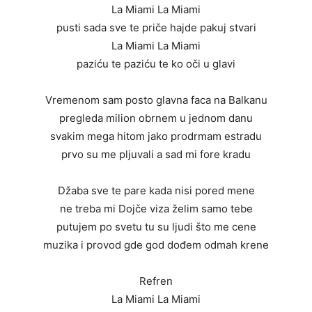
La Miami La Miami
pusti sada sve te priče hajde pakuj stvari
La Miami La Miami
paziću te paziću te ko oči u glavi
Vremenom sam posto glavna faca na Balkanu
pregleda milion obrnem u jednom danu
svakim mega hitom jako prodrmam estradu
prvo su me pljuvali a sad mi fore kradu
Džaba sve te pare kada nisi pored mene
ne treba mi Dojče viza želim samo tebe
putujem po svetu tu su ljudi što me cene
muzika i provod gde god dođem odmah krene
Refren
La Miami La Miami