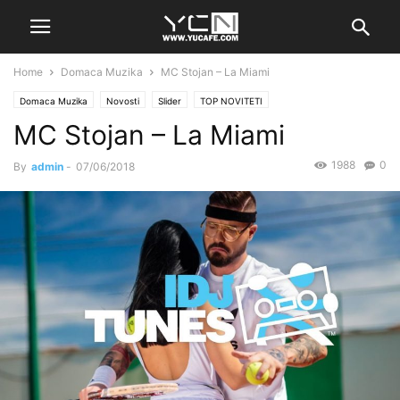
Home
Domaca Muzika
MC Stojan – La Miami
Domaca Muzika
Novosti
Slider
TOP NOVITETI
MC Stojan – La Miami
1988
0
By
admin
-
07/06/2018