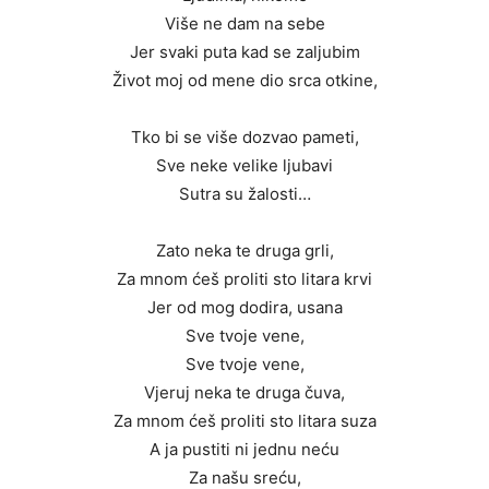
Više ne dam na sebe
Jer svaki puta kad se zaljubim
Život moj od mene dio srca otkine,
Tko bi se više dozvao pameti,
Sve neke velike ljubavi
Sutra su žalosti…
Zato neka te druga grli,
Za mnom ćeš proliti sto litara krvi
Jer od mog dodira, usana
Sve tvoje vene,
Sve tvoje vene,
Vjeruj neka te druga čuva,
Za mnom ćeš proliti sto litara suza
A ja pustiti ni jednu neću
Za našu sreću,