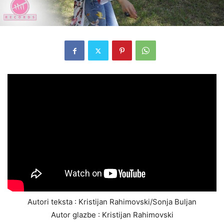
Autori teksta : Kristijan Rahimovski/Sonja Buljan
Autor glazbe : Kristijan Rahimovski