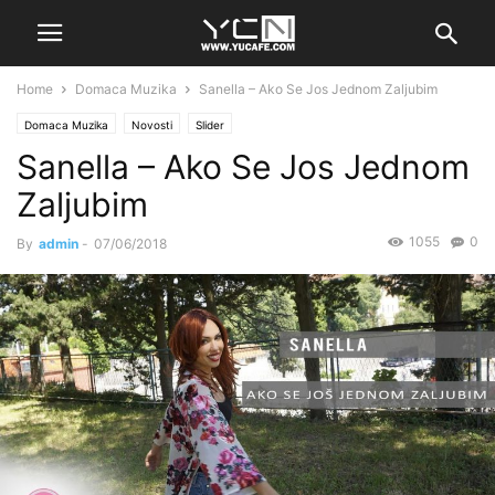
Home
Domaca Muzika
Sanella – Ako Se Jos Jednom Zaljubim
Domaca Muzika
Novosti
Slider
Sanella – Ako Se Jos Jednom
Zaljubim
1055
0
By
admin
-
07/06/2018