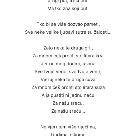
drugi put, treći put,
Ma tko zna koji put,
Tko bi se više dozvao pameti,
Sve neke velike ljubavi sutra su žalosti…
Zato neka te druga grli,
Za mnom ćeš proliti sto litara krvi
Jer od mog dodira, usana
Sve tvoje vene, sve tvoje vene,
Vjeruj neka te druga čuva
Za mnom ćeš proliti sto litara suza
A ja pustiti ni jednu neću
Za našu sreću,
Za našu sreću…
Ne vjerujem više riječima,
Ljudima, nikome