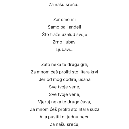
Za našu sreću…
Zar smo mi
Samo pali anđeli
Što traže uzalud svoje
Zrno ljubavi
Ljubavi…
Zato neka te druga grli,
Za mnom ćeš proliti sto litara krvi
Jer od mog dodira, usana
Sve tvoje vene,
Sve tvoje vene,
Vjeruj neka te druga čuva,
Za mnom ćeš proliti sto litara suza
A ja pustiti ni jednu neću
Za našu sreću,