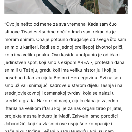
“Ovo je nešto od mene za sva vremena. Kada sam čuo
stihove ‘Dvadesetsedme noći’ odmah sam rekao da je
moram snimiti. Ona je potpuno drugačije od svega što sam
snimio u karijeri. Radi se o jednoj prelijepoj životnoj priči,
koja ima veliku pouku. Ovu kasidu upotpunio je odličan i
jedinstven spot, koji smo s ekipom AREA 7, proteklih dana
snimili u Tešnju, gradu koji ima veliku historiju i koji je
posebno bitan za cijelu Bosnu i Hercegovinu. Svi na setu
smo uživali snimajući kadrove u starom dijelu Tešnja i na
srednjovjekovnoj i osmanskoj tvrđavi koja se nalazi u
središtu grada. Nakon snimanja, cijela ekipa je zajedno
iftarila na velikom iftaru koji je za nas organizirao prijatelj
projekta mesna industrija ‘Madi’. Zahvalni smo porodici
Jabandžić, koji su vlasnici ove uspješne kompanije i
načelniku Općine Tešanj Suadu Huskiću, koji su nam