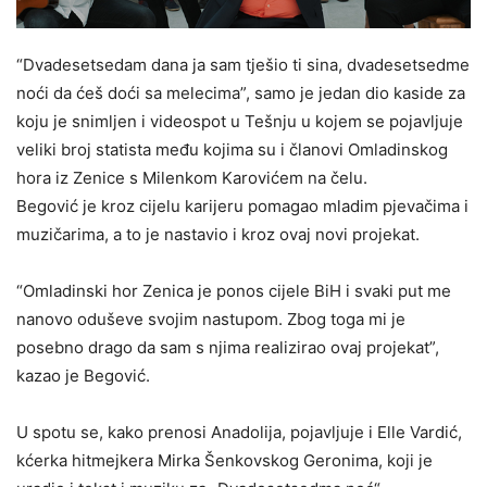
“Dvadesetsedam dana ja sam tješio ti sina, dvadesetsedme
noći da ćeš doći sa melecima”, samo je jedan dio kaside za
koju je snimljen i videospot u Tešnju u kojem se pojavljuje
veliki broj statista među kojima su i članovi Omladinskog
hora iz Zenice s Milenkom Karovićem na čelu.
Begović je kroz cijelu karijeru pomagao mladim pjevačima i
muzičarima, a to je nastavio i kroz ovaj novi projekat.
“Omladinski hor Zenica je ponos cijele BiH i svaki put me
nanovo oduševe svojim nastupom. Zbog toga mi je
posebno drago da sam s njima realizirao ovaj projekat”,
kazao je Begović.
U spotu se, kako prenosi Anadolija, pojavljuje i Elle Vardić,
kćerka hitmejkera Mirka Šenkovskog Geronima, koji je