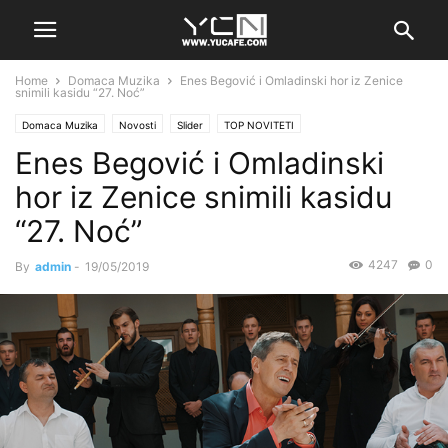
Home
Domaca Muzika
Enes Begović i Omladinski hor iz Zenice
snimili kasidu “27. Noć”
Domaca Muzika
Novosti
Slider
TOP NOVITETI
Enes Begović i Omladinski
hor iz Zenice snimili kasidu
“27. Noć”
4247
0
By
admin
-
19/05/2019