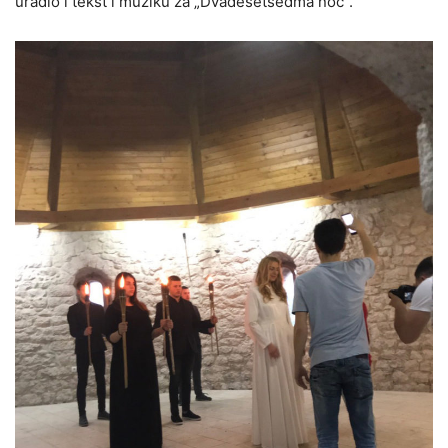
uradio i tekst i muziku za „Dvadesetsedma noć“.