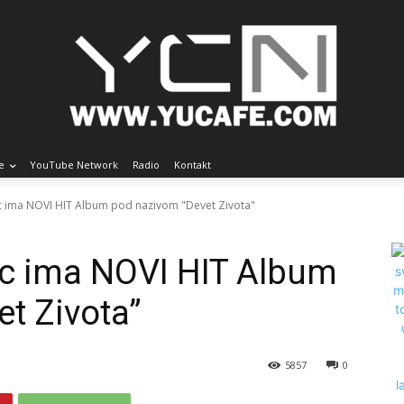
e
YouTube Network
Radio
Kontakt
ic ima NOVI HIT Album pod nazivom "Devet Zivota"
ic ima NOVI HIT Album
t Zivota”
5857
0