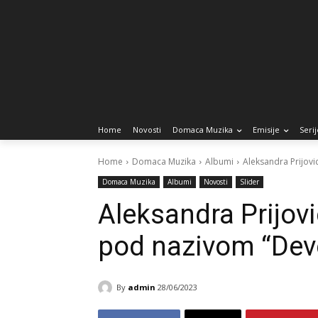
Home
Novosti
Domaca Muzika
Emisije
Serij
Home
Domaca Muzika
Albumi
Aleksandra Prijov
Domaca Muzika
Albumi
Novosti
Slider
Aleksandra Prijov
pod nazivom “Deve
By
admin
28/06/2023