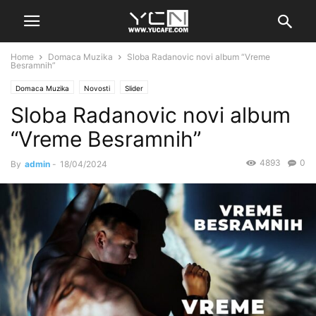
Home
Domaca Muzika
Sloba Radanovic novi album “Vreme
Besramnih”
Domaca Muzika
Novosti
Slider
Sloba Radanovic novi album
“Vreme Besramnih”
4893
0
By
admin
-
18/04/2024