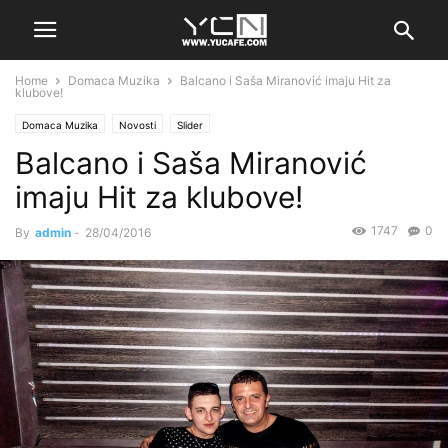
Home
Domaca Muzika
Balcano i Saša Miranović imaju Hit za
klubove!
Domaca Muzika
Novosti
Slider
Balcano i Saša Miranović
imaju Hit za klubove!
1747
0
By
admin
-
28/04/2016