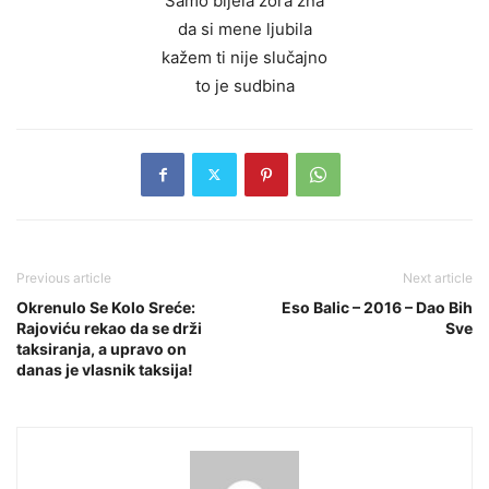
Samo bijela zora zna
da si mene ljubila
kažem ti nije slučajno
to je sudbina
Previous article
Next article
Okrenulo Se Kolo Sreće:
Eso Balic – 2016 – Dao Bih
Rajoviću rekao da se drži
Sve
taksiranja, a upravo on
danas je vlasnik taksija!