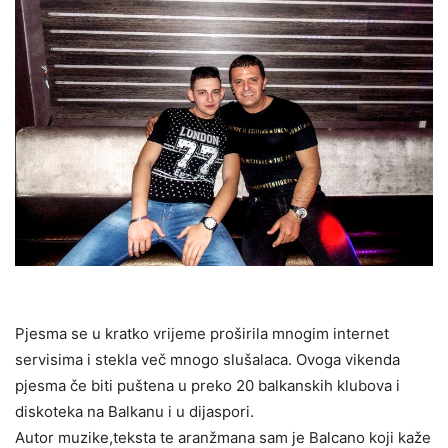
Pjesma se u kratko vrijeme proširila mnogim internet
servisima i stekla več mnogo slušalaca. Ovoga vikenda
pjesma če biti puštena u preko 20 balkanskih klubova i
diskoteka na Balkanu i u dijaspori.
Autor muzike,teksta te aranžmana sam je Balcano koji kaže