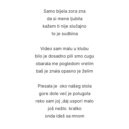
Samo bijela zora zna
da si mene ljubila
kažem ti nije slučajno
to je sudbina
Video sam malu u klubu
bilo je dosadno pili smo cugu
obarala me pogledom vrelim
baš je znala opasno je želim
Plesala je oko našeg stola
gore dole već je polugola
reko sam joj ,daj uspori malo
još nešto kratko
onda ideš sa mnom