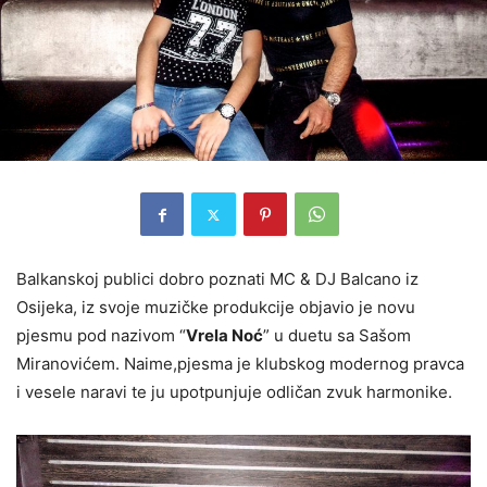
Balkanskoj publici dobro poznati MC & DJ Balcano iz
Osijeka, iz svoje muzičke produkcije objavio je novu
pjesmu pod nazivom “
Vrela Noć
” u duetu sa Sašom
Miranovićem. Naime,pjesma je klubskog modernog pravca
i vesele naravi te ju upotpunjuje odličan zvuk harmonike.