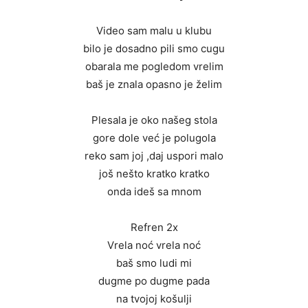
Video sam malu u klubu
bilo je dosadno pili smo cugu
obarala me pogledom vrelim
baš je znala opasno je želim
Plesala je oko našeg stola
gore dole već je polugola
reko sam joj ,daj uspori malo
još nešto kratko kratko
onda ideš sa mnom
Refren 2x
Vrela noć vrela noć
baš smo ludi mi
dugme po dugme pada
na tvojoj košulji