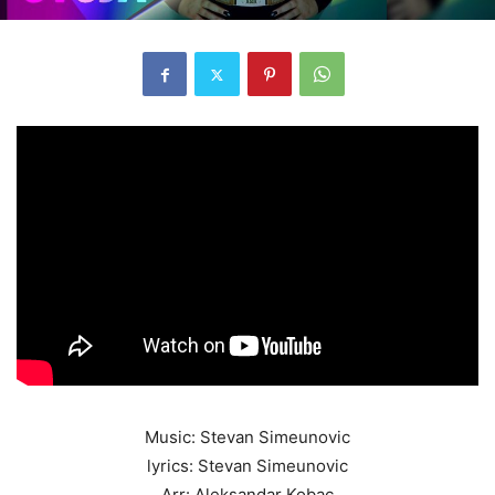
Music: Stevan Simeunovic
lyrics: Stevan Simeunovic
Arr: Aleksandar Kobac