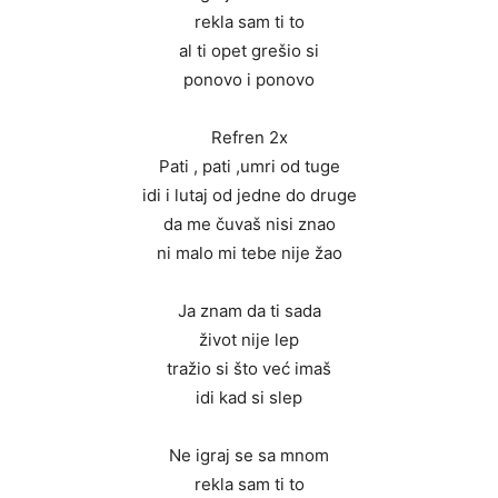
rekla sam ti to
al ti opet grešio si
ponovo i ponovo
Refren 2x
Pati , pati ,umri od tuge
idi i lutaj od jedne do druge
da me čuvaš nisi znao
ni malo mi tebe nije žao
Ja znam da ti sada
život nije lep
tražio si što već imaš
idi kad si slep
Ne igraj se sa mnom
rekla sam ti to