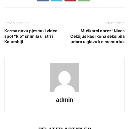
Previous article
Next article
Karma novu pjesmu i video
Muškarci oprez! Nives
spot “Rio” snimila u Istri i
Celzijus kao ikona seksipila
Kolumbiji
udara u glavu k’o mamurluk
admin