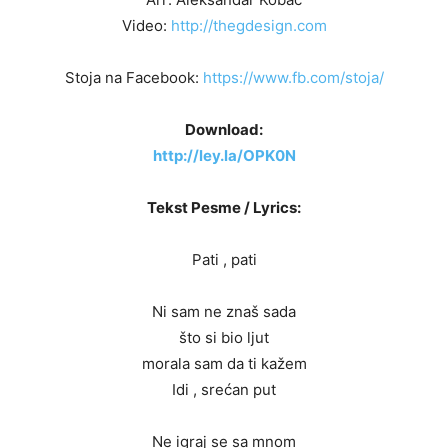
Video:
http://thegdesign.com
Stoja na Facebook:
https://www.fb.com/stoja/
Download:
http://ley.la/OPK0N
Tekst Pesme / Lyrics:
Pati , pati
Ni sam ne znaš sada
što si bio ljut
morala sam da ti kažem
Idi , srećan put
Ne igraj se sa mnom