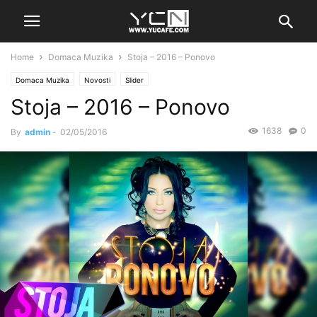
Home
Domaca Muzika
Stoja – 2016 – Ponovo
Domaca Muzika
Novosti
Slider
Stoja – 2016 – Ponovo
1638
0
By
admin
-
02/05/2016