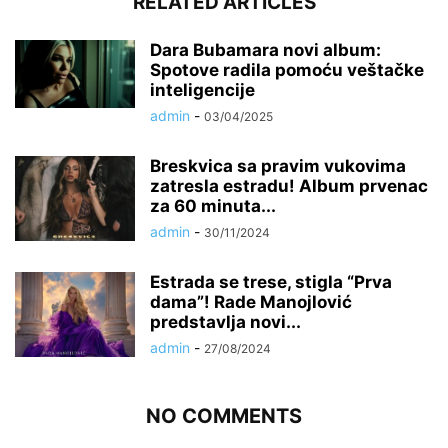
RELATED ARTICLES
Dara Bubamara novi album:
Spotove radila pomoću veštačke
inteligencije
admin
-
03/04/2025
Breskvica sa pravim vukovima
zatresla estradu! Album prvenac
za 60 minuta...
admin
-
30/11/2024
Estrada se trese, stigla “Prva
dama”! Rade Manojlović
predstavlja novi...
admin
-
27/08/2024
NO COMMENTS