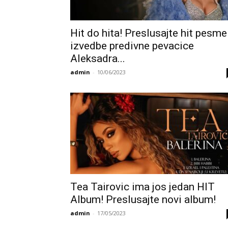
Hit do hita! Preslusajte hit pesme
izvedbe predivne pevacice
Aleksadra...
admin
-
10/06/2023
Tea Tairovic ima jos jedan HIT
Album! Preslusajte novi album!
admin
-
17/05/2023