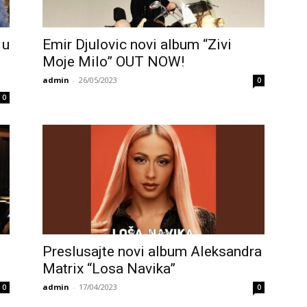
 u
Emir Djulovic novi album “Zivi
Moje Milo” OUT NOW!
admin
-
26/05/2023
0
0
Preslusajte novi album Aleksandra
Matrix “Losa Navika”
admin
-
17/04/2023
0
0